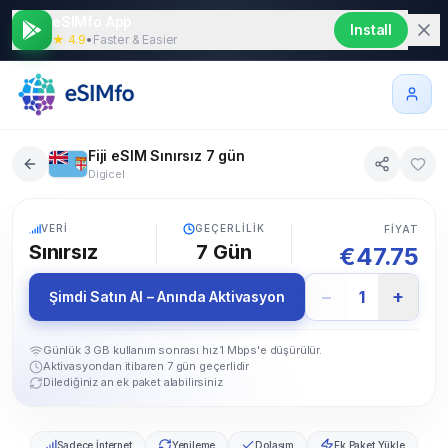
eSIMfo App
Install
★ 4.9
•
Faster & Easier
Fiji eSIM Sınırsız 7 gün
Digicel
5G
VERI
GEÇERLILIK
FIYAT
Sınırsız
7
Gün
€
47.75
−
+
1
Şimdi Satın Al – Anında Aktivasyon
Günlük 3 GB kullanım sonrası hız 1 Mbps'e düşürülür.
Aktivasyondan itibaren 7 gün geçerlidir
Dilediğiniz an ek paket alabilirsiniz
Sadece İnternet
Yenileme
Dolaşım
Ek Paket Yükle