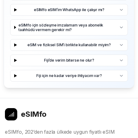
eSIMfo eSIM’im WhatsApp ile çalışır mı?
eSIMfo için sözleşme imzalamam veya abonelik
taahhüdü vermem gerekir mi?
eSIM ve fiziksel SIM’i birlikte kullanabilir miyim?
Fiji’de verim biterse ne olur?
Fiji için ne kadar veriye ihtiyacım var?
eSIMfo
eSIMfo, 202’den fazla ülkede uygun fiyatlı eSIM