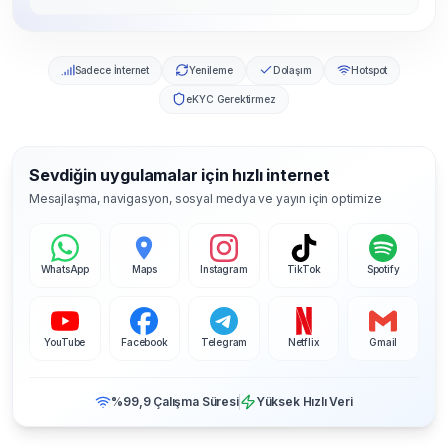
Sadece İnternet
Yenileme
Dolaşım
Hotspot
eKYC Gerektirmez
Sevdiğin uygulamalar için hızlı internet
Mesajlaşma, navigasyon, sosyal medya ve yayın için optimize
WhatsApp
Maps
Instagram
TikTok
Spotify
YouTube
Facebook
Telegram
Netflix
Gmail
%99,9 Çalışma Süresi
Yüksek Hızlı Veri