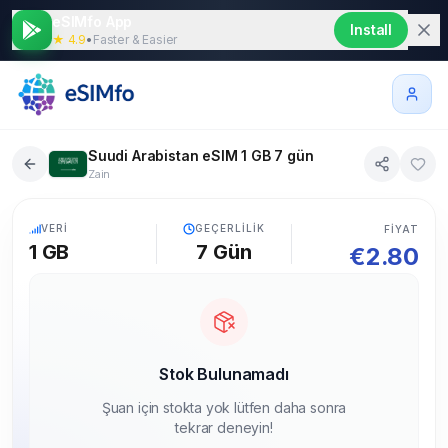
eSIMfo App
Install
★ 4.9
•
Faster & Easier
Suudi Arabistan eSIM 1 GB 7 gün
Zain
5G
VERI
GEÇERLILIK
FIYAT
1 GB
7
Gün
€
2.80
Stok Bulunamadı
Şuan için stokta yok lütfen daha sonra
tekrar deneyin!