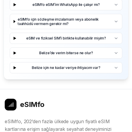
eSIMfo eSIM’im WhatsApp ile çalışır mı?
eSIMfo için sözleşme imzalamam veya abonelik
taahhüdü vermem gerekir mi?
eSIM ve fiziksel SIM’i birlikte kullanabilir miyim?
Belize’de verim biterse ne olur?
Belize için ne kadar veriye ihtiyacım var?
eSIMfo
eSIMfo, 202’den fazla ülkede uygun fiyatlı eSIM
kartlarına erişim sağlayarak seyahat deneyiminizi