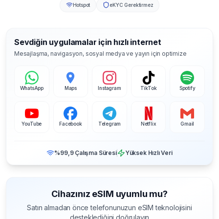
Hotspot
eKYC Gerektirmez
Sevdiğin uygulamalar için hızlı internet
Mesajlaşma, navigasyon, sosyal medya ve yayın için optimize
WhatsApp
Maps
Instagram
TikTok
Spotify
YouTube
Facebook
Telegram
Netflix
Gmail
%99,9 Çalışma Süresi
Yüksek Hızlı Veri
Cihazınız eSIM uyumlu mu?
Satın almadan önce telefonunuzun eSIM teknolojisini
desteklediğini doğrulayın