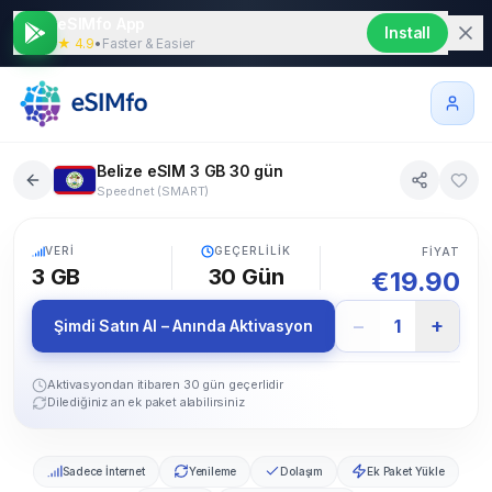
eSIMfo App
Install
★ 4.9
•
Faster & Easier
Belize eSIM 3 GB 30 gün
Speednet (SMART)
5G
VERI
GEÇERLILIK
FIYAT
3 GB
30
Gün
€
19.90
−
+
1
Şimdi Satın Al – Anında Aktivasyon
Aktivasyondan itibaren 30 gün geçerlidir
Dilediğiniz an ek paket alabilirsiniz
Sadece İnternet
Yenileme
Dolaşım
Ek Paket Yükle