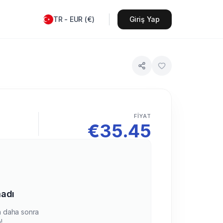
TR
-
EUR
(
€
)
Giriş Yap
FIYAT
€
35.45
n
adı
en daha sonra
!