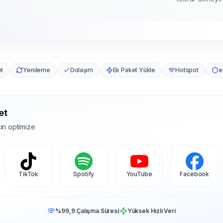
et
Yenileme
Dolaşım
Ek Paket Yükle
Hotspot
e
et
in optimize
TikTok
Spotify
YouTube
Facebook
%99,9 Çalışma Süresi
Yüksek Hızlı Veri