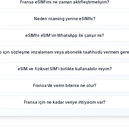
Fransa eSIM’imi ne zaman aktifleştirmeliyim?
Neden roaming yerine eSIMfo?
eSIMfo eSIM’im WhatsApp ile çalışır mı?
o için sözleşme imzalamam veya abonelik taahhüdü vermem gerek
eSIM ve fiziksel SIM’i birlikte kullanabilir miyim?
Fransa’de verim biterse ne olur?
Fransa için ne kadar veriye ihtiyacım var?