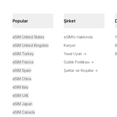
Popular
Şirket
eSIM United States
eSIMfo Hakkında
Y
eSIM United Kingdom
Kariyer
B
eSIM Turkey
Yasal Uyarı
→
B
eSIM France
Gizlilik Politikası
→
eSIM Spain
Şartlar ve Koşullar
→
eSIM China
eSIM Italy
eSIM UAE
eSIM Japan
eSIM Canada