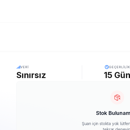
5G
VERI
GEÇERLILIK
Sınırsız
15
Gü
Stok Bulunam
Şuan için stokta yok lütf
tekrar deneyin