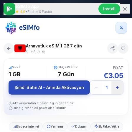
eSIMfo App
Install
★ 4.9
•
Faster & Easier
Arnavutluk eSIM 1 GB 7 gün
One Albania
5G
VERI
GEÇERLILIK
FIYAT
1 GB
7
Gün
€
3.05
−
+
1
Şimdi Satın Al – Anında Aktivasyon
Aktivasyondan itibaren 7 gün geçerlidir
Dilediğiniz an ek paket alabilirsiniz
Sadece İnternet
Yenileme
Dolaşım
Ek Paket Yükle