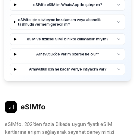
eSIMfo eSIM’im WhatsApp ile çalışır mı?
eSIMfo için sözleşme imzalamam veya abonelik
taahhüdü vermem gerekir mi?
eSIM ve fiziksel SIM’i birlikte kullanabilir miyim?
Arnavutluk’de verim biterse ne olur?
Arnavutluk için ne kadar veriye ihtiyacım var?
eSIMfo
eSIMfo, 202’den fazla ülkede uygun fiyatlı eSIM
kartlarına erişim sağlayarak seyahat deneyiminizi