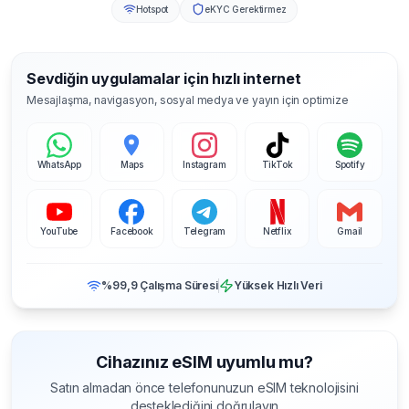
Hotspot
eKYC Gerektirmez
Sevdiğin uygulamalar için hızlı internet
Mesajlaşma, navigasyon, sosyal medya ve yayın için optimize
WhatsApp
Maps
Instagram
TikTok
Spotify
YouTube
Facebook
Telegram
Netflix
Gmail
%99,9 Çalışma Süresi
Yüksek Hızlı Veri
Cihazınız eSIM uyumlu mu?
Satın almadan önce telefonunuzun eSIM teknolojisini
desteklediğini doğrulayın