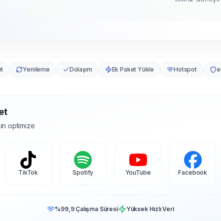
et
Yenileme
Dolaşım
Ek Paket Yükle
Hotspot
e
et
in optimize
TikTok
Spotify
YouTube
Facebook
%99,9 Çalışma Süresi
Yüksek Hızlı Veri