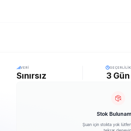
5G
VERI
GEÇERLILIK
Sınırsız
3
Gün
Stok Bulunam
Şuan için stokta yok lütf
tekrar deneyin