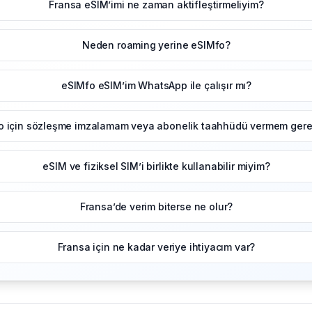
Fransa eSIM’imi ne zaman aktifleştirmeliyim?
Neden roaming yerine eSIMfo?
eSIMfo eSIM’im WhatsApp ile çalışır mı?
o için sözleşme imzalamam veya abonelik taahhüdü vermem gerek
eSIM ve fiziksel SIM’i birlikte kullanabilir miyim?
Fransa’de verim biterse ne olur?
Fransa için ne kadar veriye ihtiyacım var?