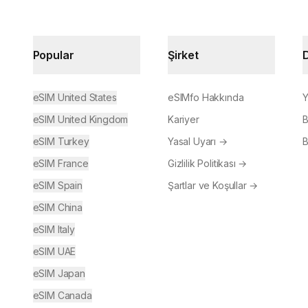
Popular
Şirket
eSIM United States
eSIMfo Hakkında
Y
eSIM United Kingdom
Kariyer
B
eSIM Turkey
Yasal Uyarı
→
B
eSIM France
Gizlilik Politikası
→
eSIM Spain
Şartlar ve Koşullar
→
eSIM China
eSIM Italy
eSIM UAE
eSIM Japan
eSIM Canada