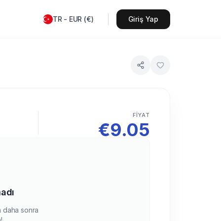
TR
-
EUR
(
€
)
Giriş Yap
FIYAT
€
9.05
adı
en daha sonra
!