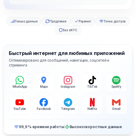
Только данные
Продления
Роуминг
Точка доступа
Без eKYC
Быстрый интернет для любимых приложений
Оптимизировано для сообщений, навигации, соцсетей и
стриминга
WhatsApp
Maps
Instagram
TikTok
Spotify
YouTube
Facebook
Telegram
Netflix
Gmail
99,9 % времени работы
Высокоскоростные данные