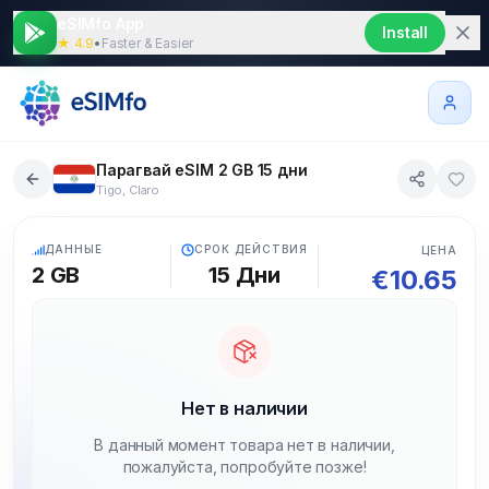
eSIMfo App
Install
★ 4.9
•
Faster & Easier
Парагвай eSIM 2 GB 15 дни
Tigo, Claro
5G
ДАННЫЕ
СРОК ДЕЙСТВИЯ
ЦЕНА
2 GB
15
Дни
€
10.65
Нет в наличии
В данный момент товара нет в наличии,
пожалуйста, попробуйте позже!