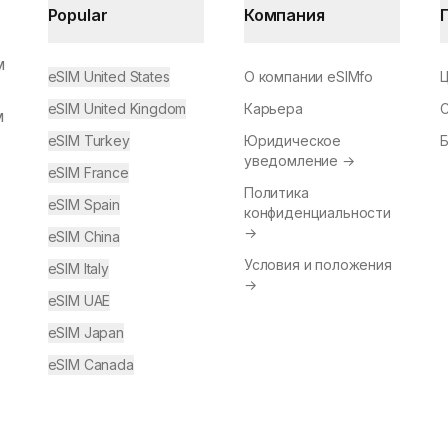
Popular
Компания
м
eSIM United States
О компании eSIMfo
eSIM United Kingdom
Карьера
м
eSIM Turkey
Юридическое
уведомление
→
eSIM France
Политика
eSIM Spain
конфиденциальности
→
eSIM China
Условия и положения
eSIM Italy
→
eSIM UAE
eSIM Japan
eSIM Canada