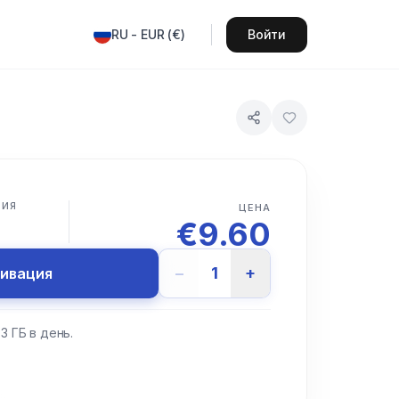
RU
-
EUR
(
€
)
Войти
ВИЯ
ЦЕНА
€
9.60
−
1
+
тивация
3 ГБ в день.