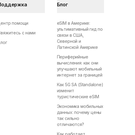
Поддержка
Блог
Центр помощи
eSIM в Америке:
ультимативный гид по
Свяжитесь с нами
связи в США,
Северной и
Блог
Латинской Америке
Периферийные
вычисления: как они
улучшают мобильный
интернет за границей
Как 5G SA (Standalone)
изменит
туристические eSIM
Экономика мобильных
данных: почему цены
так сильно
отличаются?
Как работает