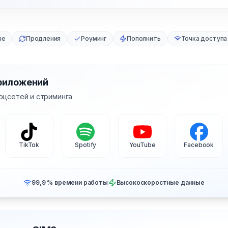
ые
Продления
Роуминг
Пополнить
Точка доступа
риложений
оцсетей и стриминга
TikTok
Spotify
YouTube
Facebook
99,9 % времени работы
Высокоскоростные данные