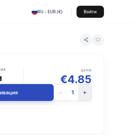
RU
-
EUR
(
€
)
Войти
ВИЯ
ЦЕНА
€
4.85
и
−
1
+
тивация