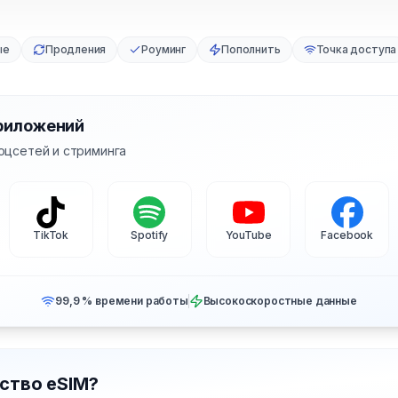
ые
Продления
Роуминг
Пополнить
Точка доступа
риложений
оцсетей и стриминга
TikTok
Spotify
YouTube
Facebook
99,9 % времени работы
Высокоскоростные данные
ство eSIM?