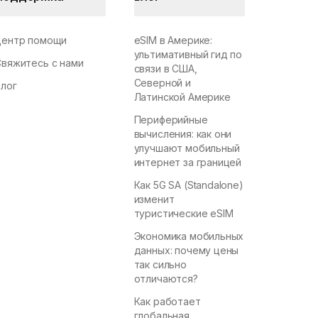
Центр помощи
eSIM в Америке:
ультимативный гид по
Свяжитесь с нами
связи в США,
Северной и
Блог
Латинской Америке
Периферийные
вычисления: как они
улучшают мобильный
интернет за границей
Как 5G SA (Standalone)
изменит
туристические eSIM
Экономика мобильных
данных: почему цены
так сильно
отличаются?
Как работает
глобальная