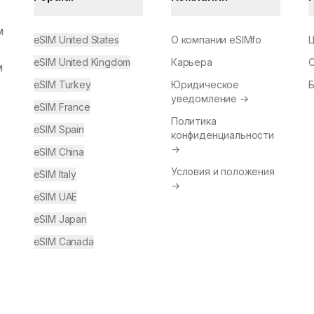
м
eSIM United States
О компании eSIMfo
eSIM United Kingdom
Карьера
м
eSIM Turkey
Юридическое
уведомление
→
eSIM France
Политика
eSIM Spain
конфиденциальности
→
eSIM China
Условия и положения
eSIM Italy
→
eSIM UAE
eSIM Japan
eSIM Canada