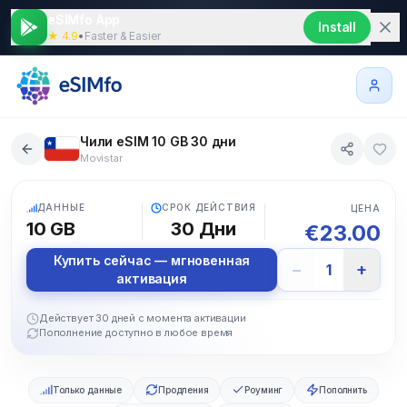
eSIMfo App
Install
★ 4.9
•
Faster & Easier
Чили eSIM 10 GB 30 дни
Movistar
5G
ДАННЫЕ
СРОК ДЕЙСТВИЯ
ЦЕНА
10 GB
30
Дни
€
23.00
Купить сейчас — мгновенная
−
+
1
активация
Действует 30 дней с момента активации
Пополнение доступно в любое время
Только данные
Продления
Роуминг
Пополнить