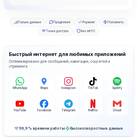
Только данные
Продления
Роуминг
Пополнить
Точка доступа
Без eKYC
Быстрый интернет для любимых приложений
Оптимизировано для сообщений, навигации, соцсетей и
стриминга
WhatsApp
Maps
Instagram
TikTok
Spotify
YouTube
Facebook
Telegram
Netflix
Gmail
99,9 % времени работы
Высокоскоростные данные