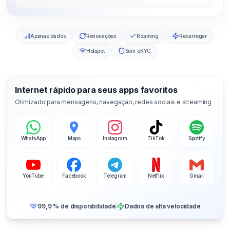
Apenas dados
Renovações
Roaming
Recarregar
Hotspot
Sem eKYC
Internet rápido para seus apps favoritos
Otimizado para mensagens, navegação, redes sociais e streaming
WhatsApp
Maps
Instagram
TikTok
Spotify
YouTube
Facebook
Telegram
Netflix
Gmail
99,9 % de disponibilidade
Dados de alta velocidade