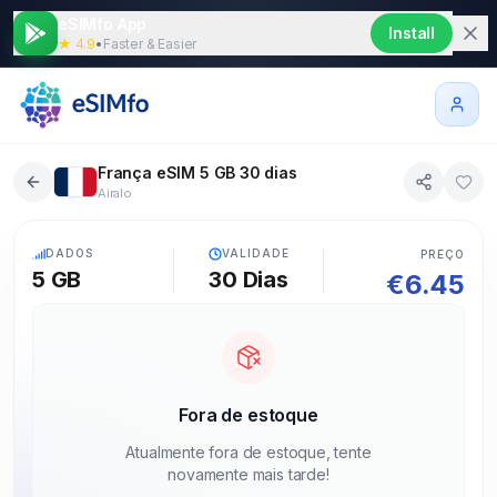
eSIMfo App
Install
★ 4.9
•
Faster & Easier
França eSIM 5 GB 30 dias
Airalo
5G
DADOS
VALIDADE
PREÇO
5 GB
30
Dias
€
6.45
Fora de estoque
Atualmente fora de estoque, tente
novamente mais tarde!