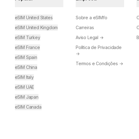
eSIM United States
Sobre a eSIMfo
C
eSIM United Kingdom
Carreiras
C
eSIM Turkey
Aviso Legal
→
B
eSIM France
Política de Privacidade
→
eSIM Spain
Termos e Condições
→
eSIM China
eSIM Italy
eSIM UAE
eSIM Japan
eSIM Canada