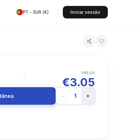
PT
-
EUR
(
€
)
Iniciar sessão
PREÇO
€
3.05
−
1
+
ntânea