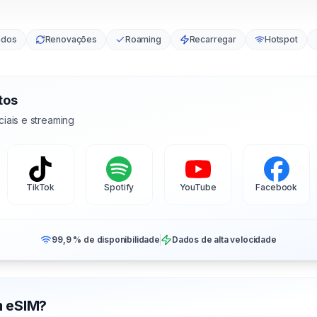
ados
Renovações
Roaming
Recarregar
Hotspot
tos
iais e streaming
TikTok
Spotify
YouTube
Facebook
99,9 % de disponibilidade
Dados de alta velocidade
m eSIM?