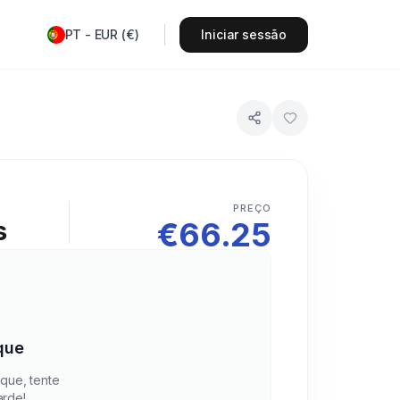
PT
-
EUR
(
€
)
Iniciar sessão
PREÇO
€
66.25
s
que
que, tente
arde!