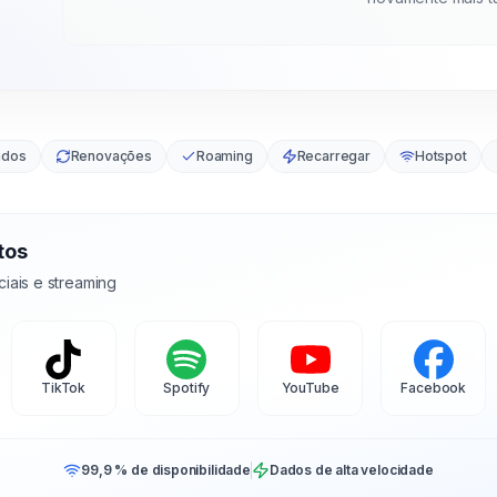
ados
Renovações
Roaming
Recarregar
Hotspot
tos
iais e streaming
TikTok
Spotify
YouTube
Facebook
99,9 % de disponibilidade
Dados de alta velocidade