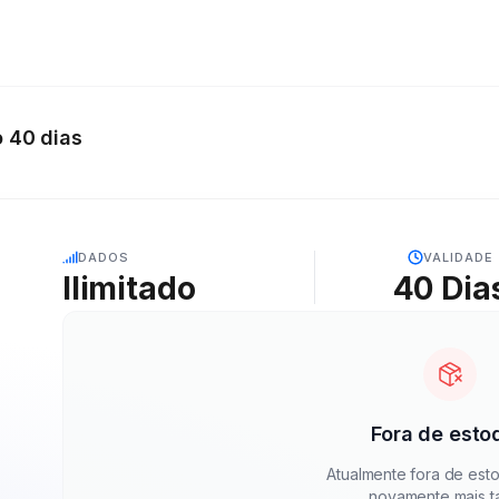
o 40 dias
5G
DADOS
VALIDADE
Ilimitado
40
Dia
Fora de esto
Atualmente fora de esto
novamente mais t