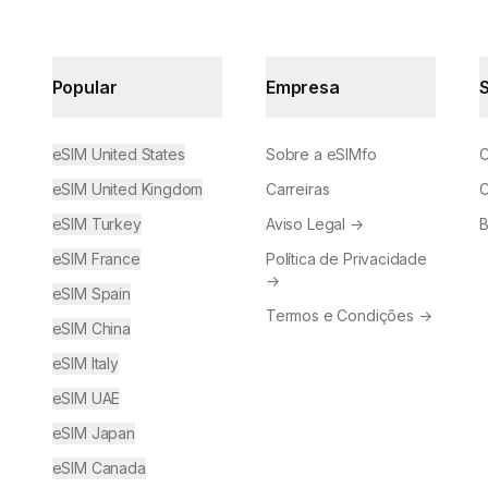
Popular
Empresa
eSIM United States
Sobre a eSIMfo
C
eSIM United Kingdom
Carreiras
C
eSIM Turkey
Aviso Legal
→
B
eSIM France
Política de Privacidade
→
eSIM Spain
Termos e Condições
→
eSIM China
eSIM Italy
eSIM UAE
eSIM Japan
eSIM Canada