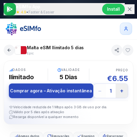
eSIMfo App
Install
★ 4.9
•
Faster & Easier
Malta eSIM Ilimitado 5 dias
Epic
5G
DADOS
VALIDADE
PREÇO
Ilimitado
5
Dias
€
6.55
−
+
1
Comprar agora – Ativação instantânea
Velocidade reduzida de 1 Mbps após 3 GB de uso por dia.
Válido por 5 dias após ativação
Recarga disponível a qualquer momento
Apenas dados
Renovações
Roaming
Recarregar