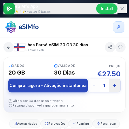
eSIMfo App
Install
★ 4.9
•
Faster & Easier
Ilhas Faroé eSIM 20 GB 30 dias
FT Samskifti
5G
DADOS
VALIDADE
PREÇO
20 GB
30
Dias
€
27.50
−
+
1
Comprar agora – Ativação instantânea
Válido por 30 dias após ativação
Recarga disponível a qualquer momento
Apenas dados
Renovações
Roaming
Recarregar