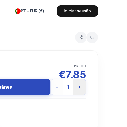
PT
-
EUR
(
€
)
Iniciar sessão
PREÇO
€
7.85
−
1
+
ntânea
.