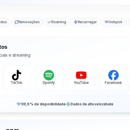
ados
Renovações
Roaming
Recarregar
Hotspot
tos
iais e streaming
TikTok
Spotify
YouTube
Facebook
99,9 % de disponibilidade
Dados de alta velocidade