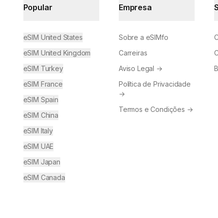
Popular
Empresa
eSIM United States
Sobre a eSIMfo
C
eSIM United Kingdom
Carreiras
C
eSIM Turkey
Aviso Legal
→
B
eSIM France
Política de Privacidade
→
eSIM Spain
Termos e Condições
→
eSIM China
eSIM Italy
eSIM UAE
eSIM Japan
eSIM Canada