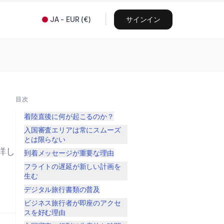
JA
-
EUR
(
€
)
サインイン
目次
着陸直後に何が起こるのか？
入国審査エリアは常にスムーズ
とは限らない
詳し
到着メッセージが重要な理由
フライトの遅延が新しい計画を
生む
デジタル旅行書類の普及
ビジネス旅行者が即座のアクセ
スを好む理由