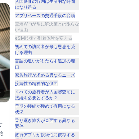
入国審査の行列は生産的な時間
になり得る
アプリベースの交通手段の台頭
空港WiFiが常に解決策とは限らな
い理由
eSIM技術が到着体験を変える
初めての訪問者が最も恩恵を受
ける理由
言語の違いがもたらす追加の理
由
家族旅行が求める異なるニーズ
接続性の精神的な側面
すべての旅行者が入国審査前に
分
接続を必要とするか？
早期の接続が極めて有用になる
状況
乗り継ぎ旅客が直面する異なる
テ
要件
旅
旅行アプリが接続性に依存する