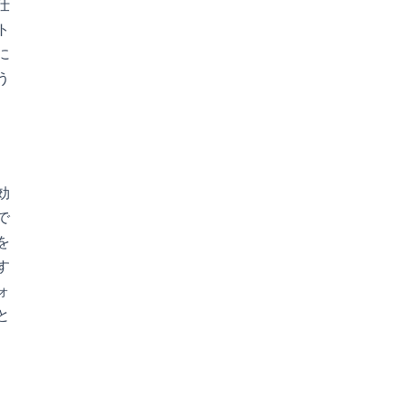
仕
ト
に
う
効
で
を
す
ォ
と