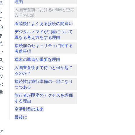
理由
基
入国審査前におけるeSIMと空港
ま
WiFiの比較
テ
着陸後によくある接続の間違い
旅
デジタルノマドが到着について
ま
異なる考え方をする理由
確
接続前のセキュリティに関する
い
考慮事項
ス
端末の準備が重要な理由
の
入国審査後まで待つと何が起こ
るのか？
役
接続性は旅行準備の一部になり
の
つつある
準
旅行者が即座のアクセスを評価
する理由
空港到着の未来
最後に
か