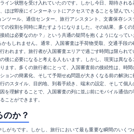
フライン状態を受け入れていたのです。しかし今日、期待される
後、ほぼ即座にインターネットにアクセスできることを望んでい
ョンツール、通信センター、旅行アシスタント、文書保存シス
しての役割を同時に果たすようになりました。その結果、多くの
ト接続は必要なのか？」という共通の疑問を抱くようになってい
るかもしれません。通常、入国審査は手荷物受取、交通手段の
に行われます。旅行者が入国審査エリアで過ごす時間は限られて
その後に必要になると考える人もいます。しかし、現実は異なる
あります。多くの旅行者にとって、入国審査前の接続性は、時間
ーションの簡素化、そして予期せぬ問題が大きくなる前の解決に
旅行のスタイル、目的地、到着手続き、端末の設定、そして個人
要因を理解することで、入国審査の列に並ぶ前にモバイル通信の
することができます。
るのか？
中しがちです。しかし、旅行において最も重要な瞬間のいくつ