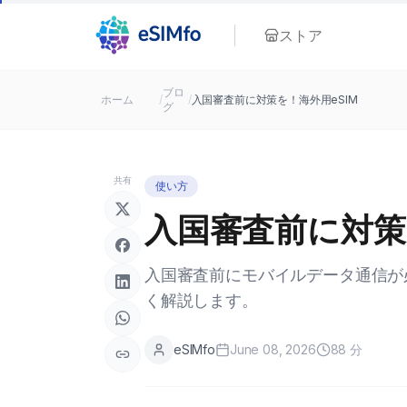
ストア
ブロ
ホーム
/
/
入国審査前に対策を！海外用eSIM
グ
共有
使い方
入国審査前に対策
入国審査前にモバイルデータ通信が
く解説します。
eSIMfo
June 08, 2026
88
分