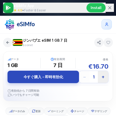
eSIMfo App
Install
★ 4.9
•
Faster & Easier
ジンバブエ eSIM 1 GB 7 日
Econet
5G
データ
有効期間
価格
1 GB
7
日
€
16.70
−
+
1
今すぐ購入 – 即時有効化
有効化から 7 日間有効
いつでもチャージ可能
データのみ
更新
ローミング
チャージ
テザリング