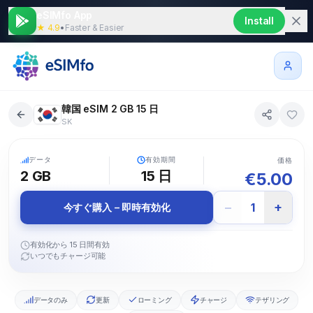
eSIMfo App
Install
★ 4.9
•
Faster & Easier
韓国 eSIM 2 GB 15 日
SK
5G
データ
有効期間
価格
2 GB
15
日
€
5.00
−
+
1
今すぐ購入 – 即時有効化
有効化から 15 日間有効
いつでもチャージ可能
データのみ
更新
ローミング
チャージ
テザリング