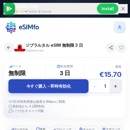
eSIMfo App
Install
★ 4.9
•
Faster & Easier
ジブラルタル eSIM 無制限 3 日
Gibtelecom
5G
データ
有効期間
価格
無制限
3
日
€
15.70
−
+
1
今すぐ購入 – 即時有効化
1日3GB利用後は速度を1Mbpsに制限。
有効化から 3 日間有効
いつでもチャージ可能
データのみ
更新
ローミング
チャージ
テザリング