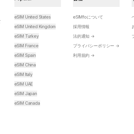
eSIM United States
eSIMfoについて
な
eSIM United Kingdom
採用情報
eSIM Turkey
法的通知
→
eSIM France
プライバシーポリシー
→
eSIM Spain
利用規約
→
eSIM China
eSIM Italy
eSIM UAE
eSIM Japan
eSIM Canada