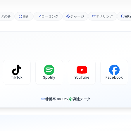
ータのみ
更新
ローミング
チャージ
テザリング
eK
TikTok
Spotify
YouTube
Facebook
稼働率 99.9%
高速データ