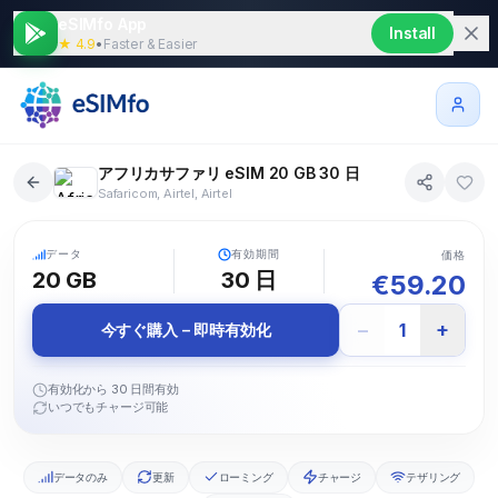
eSIMfo App
Install
★ 4.9
•
Faster & Easier
アフリカサファリ eSIM 20 GB 30 日
Safaricom, Airtel, Airtel
3+ か国
5G
データ
有効期間
価格
20 GB
30
日
€
59.20
−
+
1
今すぐ購入 – 即時有効化
有効化から 30 日間有効
いつでもチャージ可能
データのみ
更新
ローミング
チャージ
テザリング