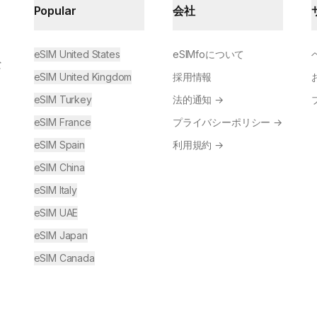
Popular
会社
eSIM United States
eSIMfoについて
な
eSIM United Kingdom
採用情報
eSIM Turkey
法的通知
→
eSIM France
プライバシーポリシー
→
eSIM Spain
利用規約
→
eSIM China
eSIM Italy
eSIM UAE
eSIM Japan
eSIM Canada