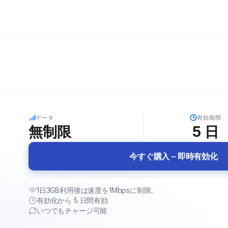
5G
データ
有効期間
無制限
5
日
今すぐ購入 – 即時有効化
1日3GB利用後は速度を1Mbpsに制限。
有効化から 5 日間有効
いつでもチャージ可能