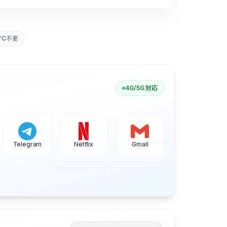
YC不要
4G/5G 対応
Telegram
Netflix
Gmail