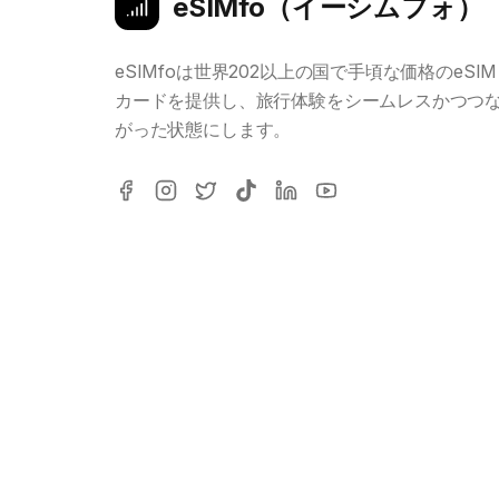
eSIMfo（イーシムフォ）
eSIMfoは世界202以上の国で手頃な価格のeSIM
カードを提供し、旅行体験をシームレスかつつ
がった状態にします。