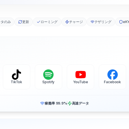
ータのみ
更新
ローミング
チャージ
テザリング
eK
TikTok
Spotify
YouTube
Facebook
稼働率 99.9%
高速データ