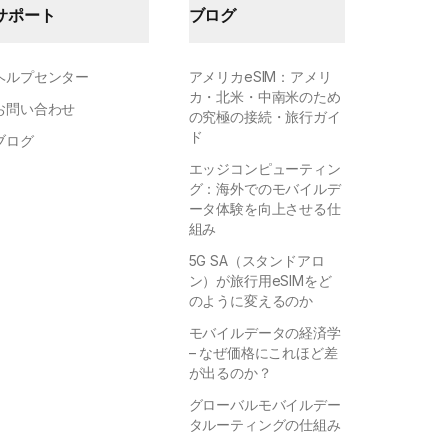
サポート
ブログ
ヘルプセンター
アメリカeSIM：アメリ
カ・北米・中南米のため
お問い合わせ
の究極の接続・旅行ガイ
ド
ブログ
エッジコンピューティン
グ：海外でのモバイルデ
ータ体験を向上させる仕
組み
5G SA（スタンドアロ
ン）が旅行用eSIMをど
のように変えるのか
モバイルデータの経済学
– なぜ価格にこれほど差
が出るのか？
グローバルモバイルデー
タルーティングの仕組み