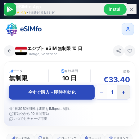
eSIMfo App
Install
★ 4.9
•
Faster & Easier
エジプト eSIM 無制限 10 日
Orange, Vodafone
5G
データ
有効期間
価格
無制限
10
日
€
33.40
−
+
1
今すぐ購入 – 即時有効化
1日3GB利用後は速度を1Mbpsに制限。
有効化から 10 日間有効
いつでもチャージ可能
データのみ
更新
ローミング
チャージ
テザリング