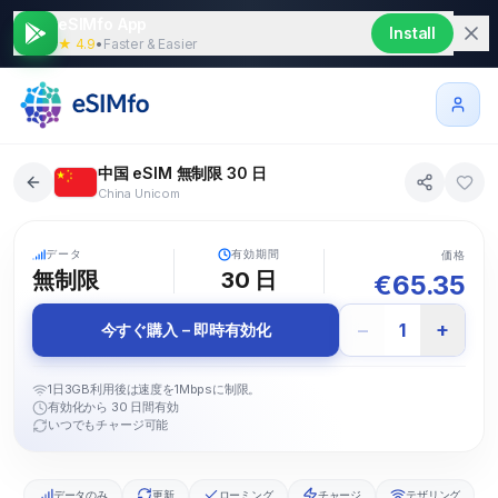
eSIMfo App
Install
★ 4.9
•
Faster & Easier
中国 eSIM 無制限 30 日
China Unicom
5G
データ
有効期間
価格
無制限
30
日
€
65.35
−
+
1
今すぐ購入 – 即時有効化
1日3GB利用後は速度を1Mbpsに制限。
有効化から 30 日間有効
いつでもチャージ可能
データのみ
更新
ローミング
チャージ
テザリング