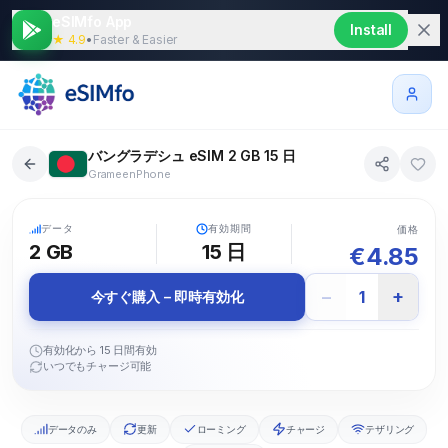
eSIMfo App
Install
★ 4.9
•
Faster & Easier
バングラデシュ eSIM 2 GB 15 日
GrameenPhone
5G
データ
有効期間
価格
2 GB
15
日
€
4.85
−
+
1
今すぐ購入 – 即時有効化
有効化から 15 日間有効
いつでもチャージ可能
データのみ
更新
ローミング
チャージ
テザリング