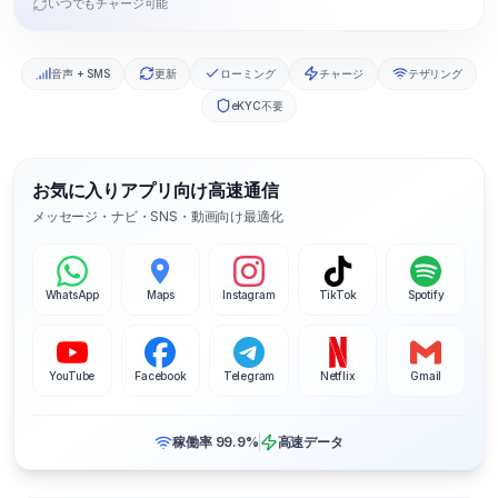
いつでもチャージ可能
音声 + SMS
更新
ローミング
チャージ
テザリング
eKYC不要
お気に入りアプリ向け高速通信
メッセージ・ナビ・SNS・動画向け最適化
WhatsApp
Maps
Instagram
TikTok
Spotify
YouTube
Facebook
Telegram
Netflix
Gmail
稼働率 99.9%
高速データ