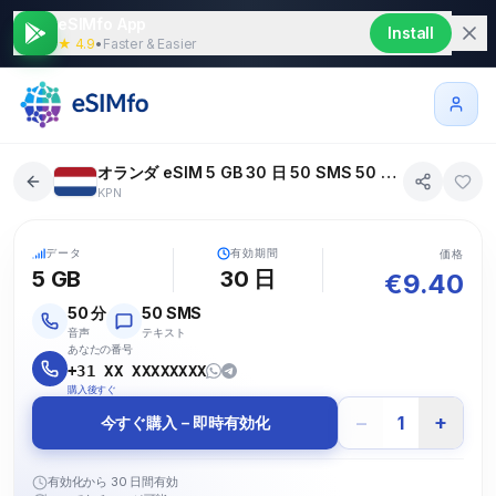
eSIMfo App
Install
★ 4.9
•
Faster & Easier
オランダ eSIM 5 GB 30 日 50 SMS 50 通話
KPN
5G
データ
有効期間
価格
5 GB
30
日
€
9.40
50
分
50
SMS
音声
テキスト
あなたの番号
+31 XX XXXXXXXX
購入後すぐ
−
+
1
今すぐ購入 – 即時有効化
有効化から 30 日間有効