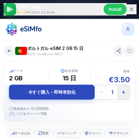
eSIMfo App
Install
★ 4.9
•
Faster & Easier
ポルトガル eSIM 2 GB 15 日
NOS, Vodafone, MEO
5G
データ
有効期間
価格
2 GB
15
日
€
3.50
−
+
1
今すぐ購入 – 即時有効化
有効化から 15 日間有効
いつでもチャージ可能
データのみ
更新
ローミング
チャージ
テザリング