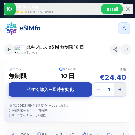
eSIMfo App
Install
★ 4.9
•
Faster & Easier
北キプロス eSIM 無制限 10 日
Turkcell
5G
データ
有効期間
価格
無制限
10
日
€
24.40
−
+
1
今すぐ購入 – 即時有効化
1日3GB利用後は速度を1Mbpsに制限。
有効化から 10 日間有効
いつでもチャージ可能
データのみ
更新
ローミング
チャージ
テザリング