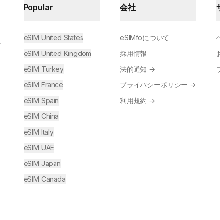
Popular
会社
eSIM United States
eSIMfoについて
な
eSIM United Kingdom
採用情報
eSIM Turkey
法的通知
→
eSIM France
プライバシーポリシー
→
eSIM Spain
利用規約
→
eSIM China
eSIM Italy
eSIM UAE
eSIM Japan
eSIM Canada