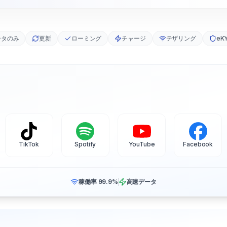
ータのみ
更新
ローミング
チャージ
テザリング
eK
TikTok
Spotify
YouTube
Facebook
稼働率 99.9%
高速データ