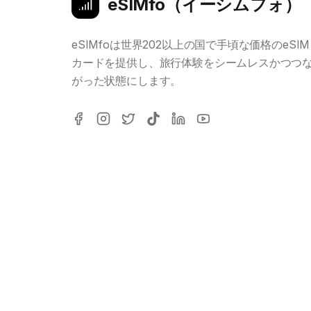
eSIMfo（イーシムフォ）
eSIMfoは世界202以上の国で手頃な価格のeSIM
カードを提供し、旅行体験をシームレスかつつ
がった状態にします。