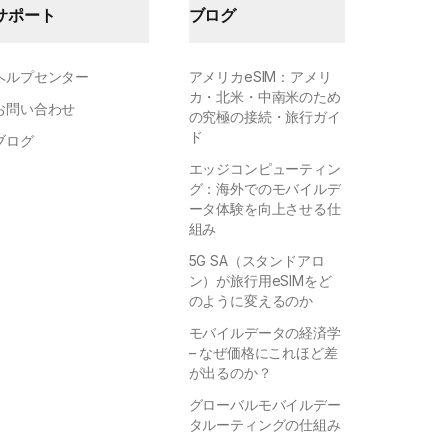
サポート
ブログ
ヘルプセンター
アメリカeSIM：アメリ
カ・北米・中南米のため
お問い合わせ
の究極の接続・旅行ガイ
ド
ブログ
エッジコンピューティン
グ：海外でのモバイルデ
ータ体験を向上させる仕
組み
5G SA（スタンドアロ
ン）が旅行用eSIMをど
のように変えるのか
モバイルデータの経済学
– なぜ価格にこれほど差
が出るのか？
グローバルモバイルデー
タルーティングの仕組み