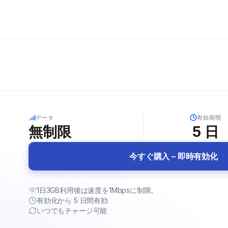
5G
データ
有効期間
無制限
5
日
今すぐ購入 – 即時有効化
1日3GB利用後は速度を1Mbpsに制限。
有効化から 5 日間有効
いつでもチャージ可能