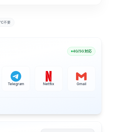
YC不要
4G/5G 対応
Telegram
Netflix
Gmail