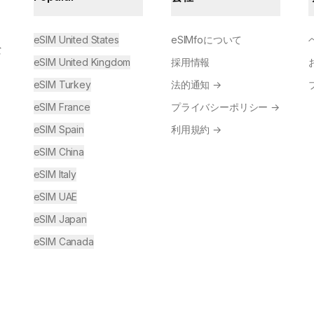
eSIM United States
eSIMfoについて
な
eSIM United Kingdom
採用情報
eSIM Turkey
法的通知
→
eSIM France
プライバシーポリシー
→
eSIM Spain
利用規約
→
eSIM China
eSIM Italy
eSIM UAE
eSIM Japan
eSIM Canada