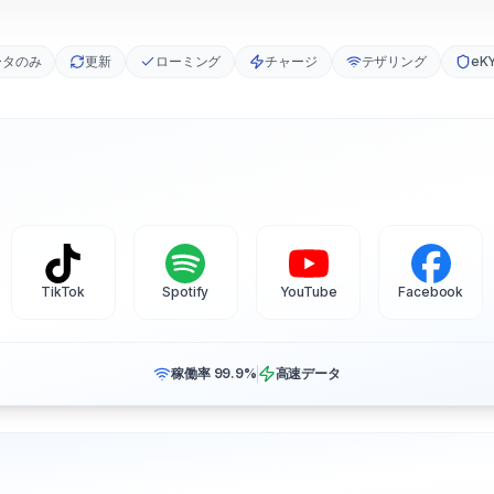
ータのみ
更新
ローミング
チャージ
テザリング
eK
TikTok
Spotify
YouTube
Facebook
稼働率 99.9%
高速データ