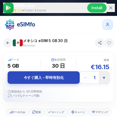
eSIMfo App
Install
★ 4.9
•
Faster & Easier
メキシコ eSIM 5 GB 30 日
Movistar
5G
データ
有効期間
価格
5 GB
30
日
€
16.15
−
+
1
今すぐ購入 – 即時有効化
有効化から 30 日間有効
いつでもチャージ可能
データのみ
更新
ローミング
チャージ
テザリング