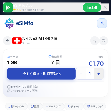
eSIMfo App
Install
★ 4.9
•
Faster & Easier
スイス eSIM 1 GB 7 日
Sunrise
5G
データ
有効期間
価格
1 GB
7
日
€
1.70
−
+
1
今すぐ購入 – 即時有効化
有効化から 7 日間有効
いつでもチャージ可能
データのみ
更新
ローミング
チャージ
テザリング