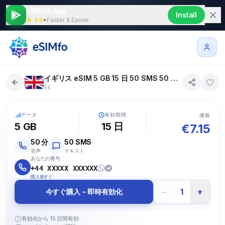
eSIMfo App
Install
★ 4.9
•
Faster & Easier
イギリス eSIM 5 GB 15 日 50 SMS 50 通話
EE
5G
データ
有効期間
価格
5 GB
15
日
€
7.15
50
分
50
SMS
音声
テキスト
あなたの番号
+44 XXXXX XXXXXX
購入後すぐ
−
+
1
今すぐ購入 – 即時有効化
有効化から 15 日間有効