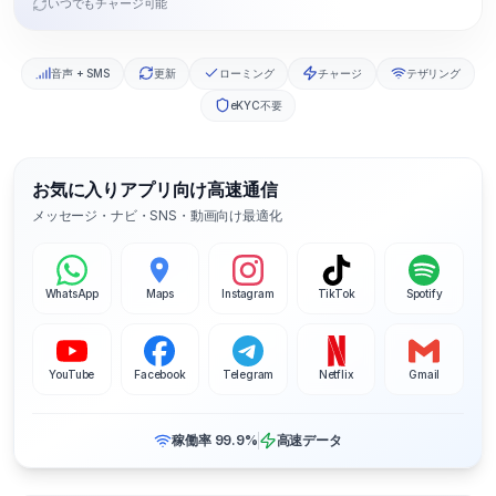
いつでもチャージ可能
音声 + SMS
更新
ローミング
チャージ
テザリング
eKYC不要
お気に入りアプリ向け高速通信
メッセージ・ナビ・SNS・動画向け最適化
WhatsApp
Maps
Instagram
TikTok
Spotify
YouTube
Facebook
Telegram
Netflix
Gmail
稼働率 99.9%
高速データ