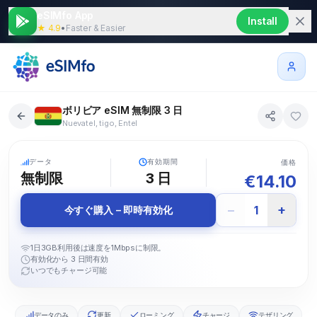
eSIMfo App
Install
★ 4.9
•
Faster & Easier
ボリビア eSIM 無制限 3 日
Nuevatel, tigo, Entel
5G
データ
有効期間
価格
無制限
3
日
€
14.10
−
+
1
今すぐ購入 – 即時有効化
1日3GB利用後は速度を1Mbpsに制限。
有効化から 3 日間有効
いつでもチャージ可能
データのみ
更新
ローミング
チャージ
テザリング