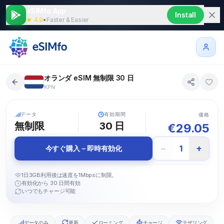
eSIMfo App
Install
★ 4.9
•
Faster & Easier
オランダ eSIM 無制限 30 日
KPN
5G
データ
有効期間
価格
無制限
30
日
€
29.05
−
+
1
今すぐ購入 – 即時有効化
1日3GB利用後は速度を1Mbpsに制限。
有効化から 30 日間有効
いつでもチャージ可能
データのみ
更新
ローミング
チャージ
テザリング