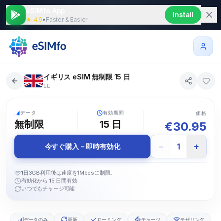
eSIMfo App
Install
★ 4.9
•
Faster & Easier
イギリス eSIM 無制限 15 日
EE
5G
データ
有効期間
価格
無制限
15
日
€
30.95
−
+
1
今すぐ購入 – 即時有効化
1日3GB利用後は速度を1Mbpsに制限。
有効化から 15 日間有効
いつでもチャージ可能
データのみ
更新
ローミング
チャージ
テザリング