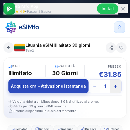
eSIMfo App
Install
★ 4.9
•
Faster & Easier
Lituania eSIM Illimitato 30 giorni
Tele2
5G
DATI
VALIDITÀ
PREZZO
Illimitato
30
Giorni
€
31.85
−
+
1
Acquista ora – Attivazione istantanea
Velocità ridotta a 1 Mbps dopo 3 GB di utilizzo al giorno.
Valido per 30 giorni dall’attivazione
Ricarica disponibile in qualsiasi momento
Solo dati
Rinnovi
Roaming
Ricarica
Hotspot