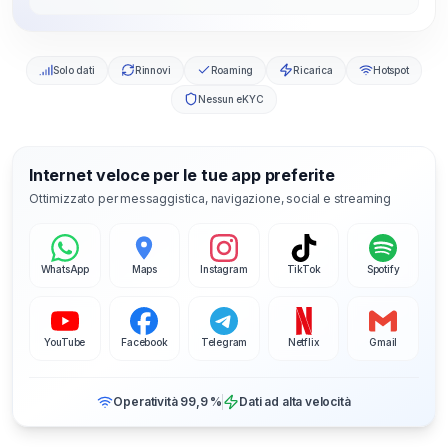
Solo dati
Rinnovi
Roaming
Ricarica
Hotspot
Nessun eKYC
Internet veloce per le tue app preferite
Ottimizzato per messaggistica, navigazione, social e streaming
WhatsApp
Maps
Instagram
TikTok
Spotify
YouTube
Facebook
Telegram
Netflix
Gmail
Operatività 99,9 %
Dati ad alta velocità