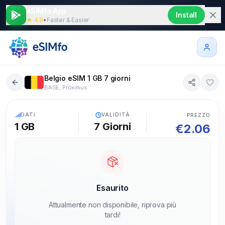
eSIMfo App
Install
★ 4.9
•
Faster & Easier
Belgio eSIM 1 GB 7 giorni
BASE, Proximus
5G
DATI
VALIDITÀ
PREZZO
1 GB
7
Giorni
€
2.06
Esaurito
Attualmente non disponibile, riprova più
tardi!