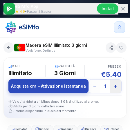
eSIMfo App
Install
★ 4.9
•
Faster & Easier
Madera eSIM Illimitato 3 giorni
Vodafone, Optimus
5G
DATI
VALIDITÀ
PREZZO
Illimitato
3
Giorni
€
5.40
−
+
1
Acquista ora – Attivazione istantanea
Velocità ridotta a 1 Mbps dopo 3 GB di utilizzo al giorno.
Valido per 3 giorni dall’attivazione
Ricarica disponibile in qualsiasi momento
Solo dati
Rinnovi
Roaming
Ricarica
Hotspot