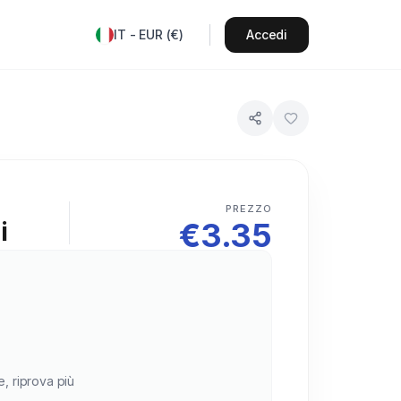
IT
-
EUR
(
€
)
Accedi
PREZZO
€
3.35
i
e, riprova più