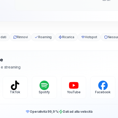
 dati
Rinnovi
Roaming
Ricarica
Hotspot
Nessu
te
l e streaming
TikTok
Spotify
YouTube
Facebook
Operatività 99,9 %
Dati ad alta velocità