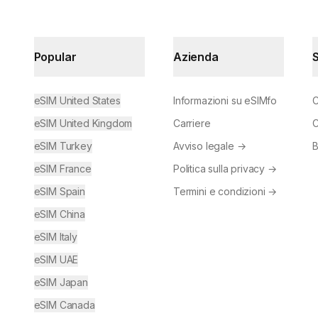
Popular
Azienda
eSIM United States
Informazioni su eSIMfo
C
eSIM United Kingdom
Carriere
C
eSIM Turkey
Avviso legale
→
B
eSIM France
Politica sulla privacy
→
eSIM Spain
Termini e condizioni
→
eSIM China
eSIM Italy
eSIM UAE
eSIM Japan
eSIM Canada