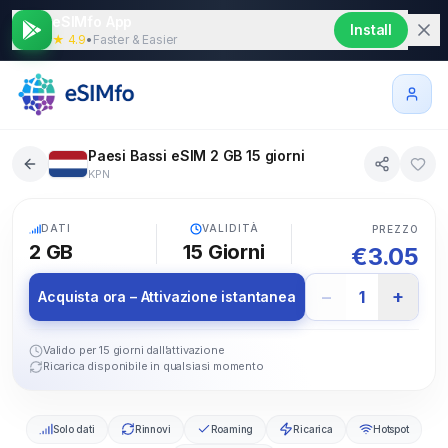
eSIMfo App
Install
★ 4.9
•
Faster & Easier
Paesi Bassi eSIM 2 GB 15 giorni
KPN
5G
DATI
VALIDITÀ
PREZZO
2 GB
15
Giorni
€
3.05
−
+
1
Acquista ora – Attivazione istantanea
Valido per 15 giorni dall’attivazione
Ricarica disponibile in qualsiasi momento
Solo dati
Rinnovi
Roaming
Ricarica
Hotspot