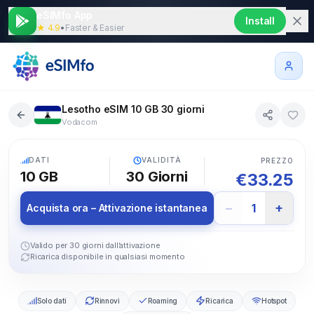
eSIMfo App
Install
★ 4.9
•
Faster & Easier
Lesotho eSIM 10 GB 30 giorni
Vodacom
5G
DATI
VALIDITÀ
PREZZO
10 GB
30
Giorni
€
33.25
−
+
1
Acquista ora – Attivazione istantanea
Valido per 30 giorni dall’attivazione
Ricarica disponibile in qualsiasi momento
Solo dati
Rinnovi
Roaming
Ricarica
Hotspot