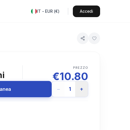
IT
-
EUR
(
€
)
Accedi
PREZZO
€
10.80
ni
−
1
+
tanea