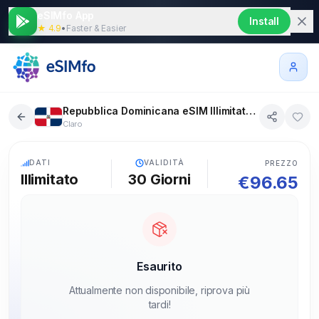
eSIMfo App
Install
★ 4.9
•
Faster & Easier
Repubblica Dominicana eSIM Illimitato 30 giorni
Claro
5G
DATI
VALIDITÀ
PREZZO
Illimitato
30
Giorni
€
96.65
Esaurito
Attualmente non disponibile, riprova più
tardi!