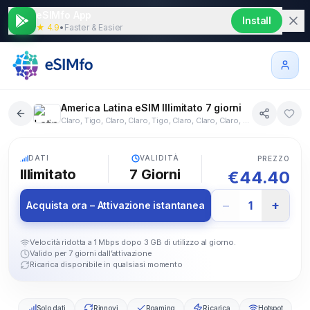
eSIMfo App
Install
★ 4.9
•
Faster & Easier
America Latina eSIM Illimitato 7 giorni
Claro, Tigo, Claro, Claro, Tigo, Claro, Claro, Claro, Tigo, Claro, Telcel, Claro, Claro, Claro, Claro, Claro, Digitel
17+ paesi
5G
DATI
VALIDITÀ
PREZZO
Illimitato
7
Giorni
€
44.40
−
+
1
Acquista ora – Attivazione istantanea
Velocità ridotta a 1 Mbps dopo 3 GB di utilizzo al giorno.
Valido per 7 giorni dall’attivazione
Ricarica disponibile in qualsiasi momento
Solo dati
Rinnovi
Roaming
Ricarica
Hotspot