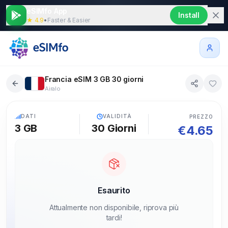
eSIMfo App
Install
★ 4.9
•
Faster & Easier
Francia eSIM 3 GB 30 giorni
Airalo
5G
DATI
VALIDITÀ
PREZZO
3 GB
30
Giorni
€
4.65
Esaurito
Attualmente non disponibile, riprova più
tardi!