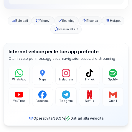
Solo dati
Rinnovi
Roaming
Ricarica
Hotspot
Nessun eKYC
Internet veloce per le tue app preferite
Ottimizzato per messaggistica, navigazione, social e streaming
WhatsApp
Maps
Instagram
TikTok
Spotify
YouTube
Facebook
Telegram
Netflix
Gmail
Operatività 99,9 %
Dati ad alta velocità