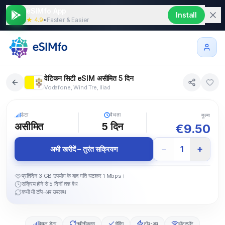
eSIMfo App
Install
★ 4.9
•
Faster & Easier
वेटिकन सिटी eSIM असीमित 5 दिन
Vodafone, Wind Tre, Iliad
5G
डेटा
वैधता
मूल्य
असीमित
5
दिन
€
9.50
−
+
1
अभी खरीदें – तुरंत सक्रियण
प्रतिदिन 3 GB उपयोग के बाद गति घटाकर 1 Mbps।
सक्रिय होने से 5 दिनों तक वैध
कभी भी टॉप-अप उपलब्ध
केवल डेटा
नवीनीकरण
रोमिंग
टॉप-अप
हॉटस्पॉट