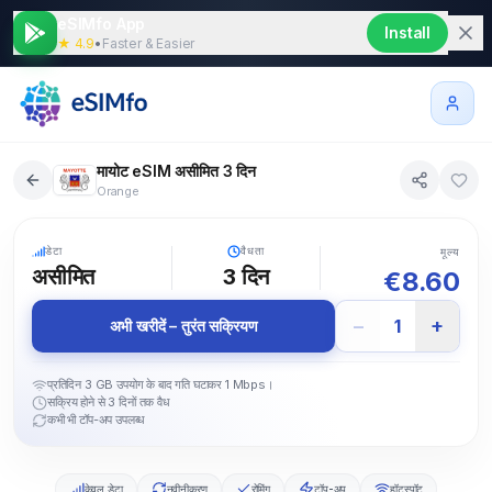
eSIMfo App
Install
★ 4.9
•
Faster & Easier
मायोट eSIM असीमित 3 दिन
Orange
5G
डेटा
वैधता
मूल्य
असीमित
3
दिन
€
8.60
−
+
1
अभी खरीदें – तुरंत सक्रियण
प्रतिदिन 3 GB उपयोग के बाद गति घटाकर 1 Mbps।
सक्रिय होने से 3 दिनों तक वैध
कभी भी टॉप-अप उपलब्ध
केवल डेटा
नवीनीकरण
रोमिंग
टॉप-अप
हॉटस्पॉट